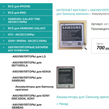
ВСЕ для IPHONE
ИНТЕРНЕТ МАГАЗИН
»
АККУМУЛЯТО
ВСЕ для IPAD
для Samsung оригинал
»
Аккумулято
SAMSUNG GALAXY TAB-
АКСЕССУАРЫ
Артикул:
нет
ВСЕ для SAMSUNG GALAXY
Производит
HTC- АКСЕССУАРЫ
SONY XPERIA- АКСЕССУАРЫ
Цена:
700
АККУМУЛЯТОРНЫЕ БАТАРЕИ
ру
для телефонов
-АККУМУЛЯТОРЫ для LG
-АККУМУЛЯТОРЫ для
MOTOROLA
-АККУМУЛЯТОРЫ для NOKIA
-АККУМУЛЯТОРЫ для
SAMSUNG
Аккумуляторы для Samsung
оригинал
-АККУМУЛЯТОРЫ для SONY
Аккумуляторы для Samsung ориги
ERICSSON, SONY
« Назад
-АККУМУЛЯТОРЫ для
SIEMENS