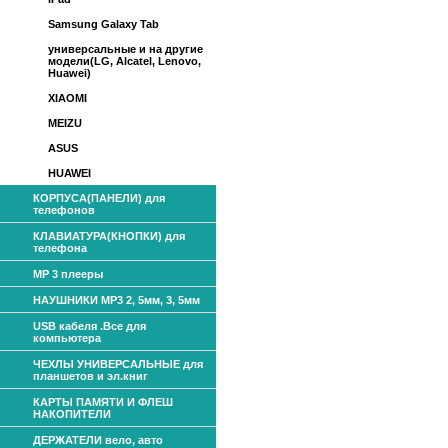
Samsung Galaxy Tab
универсальные и на другие
модели(LG, Alcatel, Lenovo,
Huawei)
XIAOMI
MEIZU
ASUS
HUAWEI
КОРПУСА(ПАНЕЛИ) для
телефонов
КЛАВИАТУРА(КНОПКИ) для
телефона
МР 3 плееры
НАУШНИКИ МР3 2, 5мм, 3, 5мм
USB кабеля .Все для
компьютера
ЧЕХЛЫ УНИВЕРСАЛЬНЫЕ для
планшетов и эл.книг
КАРТЫ ПАМЯТИ И ФЛЕШ
НАКОПИТЕЛИ
ДЕРЖАТЕЛИ вело, авто