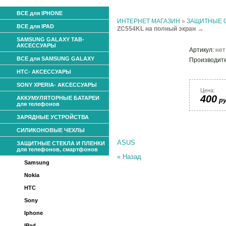
ВСЕ для IPHONE
ИНТЕРНЕТ МАГАЗИН
»
ЗАЩИТНЫЕ СТ
ВСЕ для IPAD
→
ZС554KL на полный экран
SAMSUNG GALAXY TAB-
АКСЕССУАРЫ
Артикул:
нет
ВСЕ для SAMSUNG GALAXY
Производит
HTC- АКСЕССУАРЫ
SONY XPERIA- АКСЕССУАРЫ
Цена:
400
АККУМУЛЯТОРНЫЕ БАТАРЕИ
ру
для телефонов
ЗАРЯДНЫЕ УСТРОЙСТВА
СИЛИКОНОВЫЕ ЧЕХЛЫ
ASUS
ЗАЩИТНЫЕ СТЕКЛА И ПЛЕНКИ
для телефонов, смартфонов
« Назад
Samsung
Nokia
HTC
Sony
Iphone
IPad