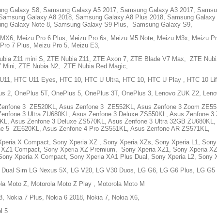
ng Galaxy S8, Samsung Galaxy A5 2017, Samsung Galaxy A3 2017, Samsu
 Samsung Galaxy A8 2018, Samsung Galaxy A8 Plus 2018, Samsung Galaxy 
ng Galaxy Note 8, Samsung Galaxy S9 Plus, Samsung Galaxy S9,
MX6, Meizu Pro 6 Plus, Meizu Pro 6s, Meizu M5 Note, Meizu M3x, Meizu Pro
Pro 7 Plus, Meizu Pro 5, Meizu E3,
bia Z11 mini S, ZTE Nubia Z11, ZTE Axon 7, ZTE Blade V7 Max, ZTE Nubi
 Mini, ZTE Nubia N2, ZTE Nubia Red Magic,
1, HTC U11 Eyes, HTC 10, HTC U Ultra, HTC 10, HTC U Play , HTC 10 Life
s 2, OnePlus 5T, OnePlus 5, OnePlus 3T, OnePlus 3, Lenovo ZUK Z2, Len
Zenfone 3 ZE520KL, Asus Zenfone 3 ZE552KL, Asus Zenfone 3 Zoom ZE55
enfone 3 Ultra ZU680KL, Asus Zenfone 3 Deluxe ZS550KL, Asus Zenfone 3
KL, Asus Zenfone 3 Deluxe ZS570KL, Asus Zenfone 3 Ultra 32GB ZU680KL,
ne 5 ZE620KL, Asus Zenfone 4 Pro ZS551KL, Asus Zenfone AR ZS571KL,
peria X Compact, Sony Xperia XZ , Sony Xperia XZs, Sony Xperia L1, Sony 
 XZ1 Compact, Sony Xperia XZ Premium, Sony Xperia XZ1, Sony Xperia X
 Sony Xperia X Compact, Sony Xperia XA1 Plus Dual, Sony Xperia L2, Sony
 Dual Sim LG Nexus 5X, LG V20, LG V30 Duos, LG G6, LG G6 Plus, LG G5 
la Moto Z, Motorola Moto Z Play , Motorola Moto M
8, Nokia 7 Plus, Nokia 6 2018, Nokia 7, Nokia X6,
l 5