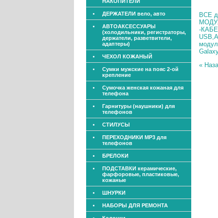
НАКОПИТЕЛИ
ДЕРЖАТЕЛИ вело, авто
ВСЕ 
МОДУЛ
АВТОАКСЕССУАРЫ
-КАБ
(холодильники, регистраторы,
USB,
держатели, разветвители,
модул
адаптеры)
Galax
ЧЕХОЛ КОЖАНЫЙ
« Наз
Сумки мужские на пояс 2-ой
крепление
Сумочка женская кожаная для
телефона
Гарнитуры (наушники) для
телефонов
СТИЛУСЫ
ПЕРЕХОДНИКИ МР3 для
телефонов
БРЕЛОКИ
ПОДСТАВКИ керамические,
фарфоровые, пластиковые,
кожаные
ШНУРКИ
НАБОРЫ ДЛЯ РЕМОНТА