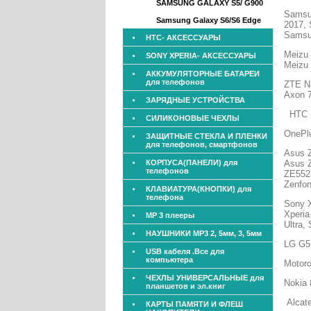
SAMSUNG GALAXY S5/ G900
Samsu
Samsung Galaxy S6/S6 Edge
2017,
Samsu
HTC- АКСЕССУАРЫ
Meizu 
SONY XPERIA- АКСЕССУАРЫ
Meizu 
АККУМУЛЯТОРНЫЕ БАТАРЕИ
для телефонов
ZTE Nu
Axon 7
ЗАРЯДНЫЕ УСТРОЙСТВА
HTC U1
СИЛИКОНОВЫЕ ЧЕХЛЫ
OnePlu
ЗАЩИТНЫЕ СТЕКЛА И ПЛЕНКИ
для телефонов, смартфонов
Asus 
КОРПУСА(ПАНЕЛИ) для
Asus Z
телефонов
ZE552
Zenfo
КЛАВИАТУРА(КНОПКИ) для
телефона
Sony X
Xperia
МР 3 плееры
Ultra,
НАУШНИКИ МР3 2, 5мм, 3, 5мм
LG G5
USB кабеля .Все для
компьютера
Motoro
ЧЕХЛЫ УНИВЕРСАЛЬНЫЕ для
Nokia 
планшетов и эл.книг
Alcate
КАРТЫ ПАМЯТИ И ФЛЕШ