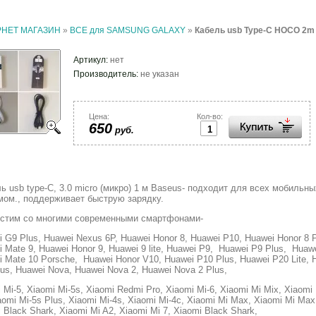
РНЕТ МАГАЗИН
»
ВСЕ для SAMSUNG GALAXY
»
Кабель usb Type-C HOCO 2m
Артикул:
нет
Производитель:
не указан
Цена:
Кол-во:
650
руб.
ь usb type-C, 3.0 micro (микро) 1 м Baseus- подходит для всех мобильн
мом., поддерживает быструю зарядку.
стим со многими современными смартфонами-
 G9 Plus, Huawei Nexus 6P, Huawei Honor 8, Huawei P10, Huawei Honor 8 
 Mate 9, Huawei Honor 9, Huawei 9 lite, Huawei P9, Huawei P9 Plus, Huawe
 Mate 10 Porsche, Huawei Honor V10, Huawei P10 Plus, Huawei P20 Lite, 
us, Huawei Nova, Huawei Nova 2, Huawei Nova 2 Plus,
 Mi-5, Xiaomi Mi-5s, Xiaomi Redmi Pro, Xiaomi Mi-6, Xiaomi Mi Mix, Xiaomi 
aomi Mi-5s Plus, Xiaomi Mi-4s, Xiaomi Mi-4c, Xiaomi Mi Max, Xiaomi Mi Max
 Black Shark, Xiaomi Mi A2, Xiaomi Mi 7, Xiaomi Black Shark,