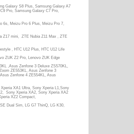
ng Galaxy S8 Plus, Samsung Galaxy A7
C9 Pro, Samsung Galaxy C7 Pro,
 6s, Meizu Pro 6 Plus, Meizu Pro 7,
a Z17 mini, ZTE Nubia Z11 Max , ZTE
style , HTC U12 Plus, HTC U12 Life
ovo ZUK Z2 Pro, Lenovo ZUK Edge
3KL ,Asus Zenfone 3 Deluxe ZS570KL,
 Zoom ZE553KL, Asus Zenfone 3
 Asus Zenfone 4 ZE554KL, Asus
Xperia XA1 Ultra, Sony Xperia L1,Sony
Z2, Sony Xperia XA2, Sony Xperia XA2
 Xperia XZ2 Compact,
SE Dual Sim, LG G7 ThinQ, LG K30,