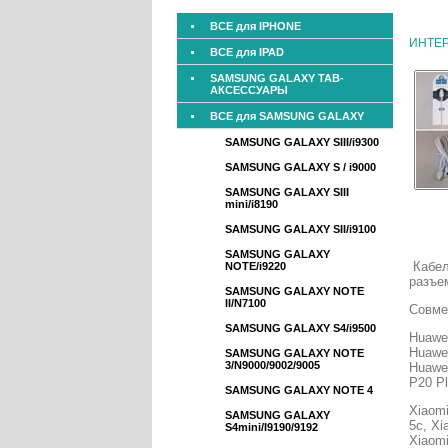
ВСЕ для IPHONE
ИНТЕ
ВСЕ для IPAD
SAMSUNG GALAXY TAB-
АКСЕССУАРЫ
ВСЕ для SAMSUNG GALAXY
SAMSUNG GALAXY SIII/i9300
SAMSUNG GALAXY S / i9000
SAMSUNG GALAXY SIII
mini/i8190
SAMSUNG GALAXY SII/i9100
SAMSUNG GALAXY
Кабел
NOTE/i9220
разъе
SAMSUNG GALAXY NOTE
II/N7100
Совме
SAMSUNG GALAXY S4/i9500
Huawei
Huawei
SAMSUNG GALAXY NOTE
3/N9000/9002/9005
Huawei
P20 Pl
SAMSUNG GALAXY NOTE 4
Xiaomi
SAMSUNG GALAXY
5c, Xi
S4mini/I9190/9192
Xiaomi