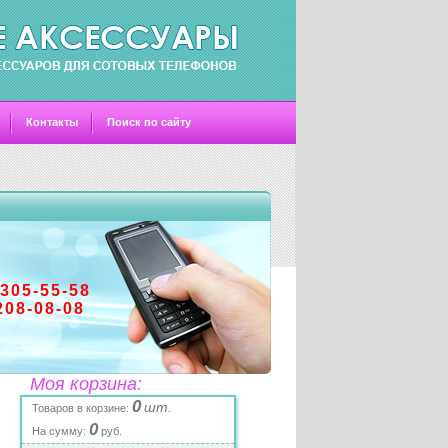
Контакты
Поиск по сайту
-305-55-58
208-08-08
Моя корзина:
0
шт.
Товаров в корзине:
0
На сумму:
руб.