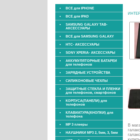
ВСЕ для IPHONE
ИНТЕ
ВСЕ для IPAD
SAMSUNG GALAXY TAB-
АКСЕССУАРЫ
ВСЕ для SAMSUNG GALAXY
HTC- АКСЕССУАРЫ
SONY XPERIA- АКСЕССУАРЫ
АККУМУЛЯТОРНЫЕ БАТАРЕИ
для телефонов
ЗАРЯДНЫЕ УСТРОЙСТВА
СИЛИКОНОВЫЕ ЧЕХЛЫ
ЗАЩИТНЫЕ СТЕКЛА И ПЛЕНКИ
для телефонов, смартфонов
КОРПУСА(ПАНЕЛИ) для
телефонов
КЛАВИАТУРА(КНОПКИ) для
телефона
МР 3 плееры
В маг
галакс
НАУШНИКИ МР3 2, 5мм, 3, 5мм
галакс
купит