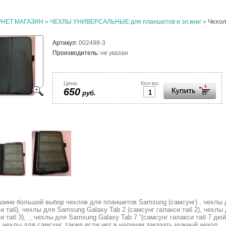
РНЕТ МАГАЗИН
»
ЧЕХЛЫ УНИВЕРСАЛЬНЫЕ для планшетов и эл.книг
»
Чехол
Артикул:
002498-3
Производитель:
не указан
Цена:
Кол-во:
650
руб.
азине большой выбор чехлов для планшетов Samsung (самсунг) , чехлы 
и таб), чехлы для Samsung Galaxy Tab 2 (самсунг галакси таб 2), чехлы
и таб 3), , чехлы для Samsung Galaxy Tab 7 “(самсунг галакси таб 7 д
ь чехлы для самсунг, также если нет в наличии заказать нужный чехол