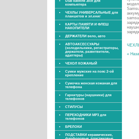
USB кабеля .Все для
модел
компьютера
Samsun
ЧЕХЛЫ УНИВЕРСАЛЬНЫЕ для
аккум
планшетов и эл.книг
samsu
заряд
КАРТЫ ПАМЯТИ И ФЛЕШ
наушн
НАКОПИТЕЛИ
заряд
ДЕРЖАТЕЛИ вело, авто
АВТОАКСЕССУАРЫ
ЧЕХЛЫ
(холодильники, регистраторы,
держатели, разветвители,
« Наз
адаптеры)
ЧЕХОЛ КОЖАНЫЙ
Сумки мужские на пояс 2-ой
крепление
Сумочка женская кожаная для
телефона
Гарнитуры (наушники) для
телефонов
СТИЛУСЫ
ПЕРЕХОДНИКИ МР3 для
телефонов
БРЕЛОКИ
ПОДСТАВКИ керамические,
фарфоровые, пластиковые,