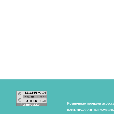
Розничные продажи аксесс
8-901-305--55-58, 8-952-208-08