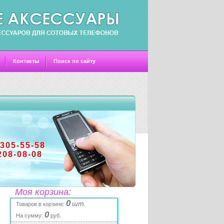
Контакты
Поиск по сайту
-305-55-58
208-08-08
Моя корзина:
0
шт.
Товаров в корзине:
0
На сумму:
руб.