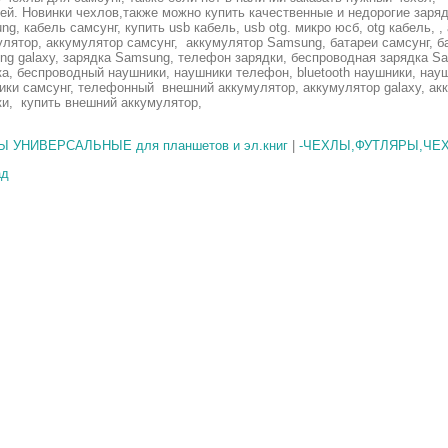
ей. Новинки чехлов,также можно купить качественные и недорогие зарядк
g, кабель самсунг, купить usb кабель, usb otg. микро юсб, otg кабель, 
улятор, аккумулятор самсунг, аккумулятор Samsung, батареи самсунг, 
ng galaxy, зарядка Samsung, телефон зарядки, беспроводная зарядка S
ка, беспроводный наушники, наушники телефон, bluetooth наушники, нау
ики самсунг, телефонный внешний аккумулятор, аккумулятор galaxy, ак
ки, купить внешний аккумулятор,
 УНИВЕРСАЛЬНЫЕ для планшетов и эл.книг
|
-ЧЕХЛЫ,ФУТЛЯРЫ,ЧЕ
ад