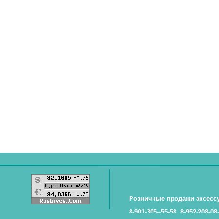
Розничные продажи аксесс
8-901-305--55-58, 8-952-208-08