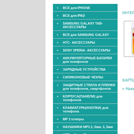
ВСЕ для IPHONE
ИНТЕ
ВСЕ для IPAD
SAMSUNG GALAXY TAB-
АКСЕССУАРЫ
ВСЕ для SAMSUNG GALAXY
HTC- АКСЕССУАРЫ
SONY XPERIA- АКСЕССУАРЫ
АККУМУЛЯТОРНЫЕ БАТАРЕИ
для телефонов
ЗАРЯДНЫЕ УСТРОЙСТВА
СИЛИКОНОВЫЕ ЧЕХЛЫ
КАРТ
ЗАЩИТНЫЕ СТЕКЛА И ПЛЕНКИ
« Наз
для телефонов, смартфонов
КОРПУСА(ПАНЕЛИ) для
телефонов
КЛАВИАТУРА(КНОПКИ) для
телефона
МР 3 плееры
НАУШНИКИ МР3 2, 5мм, 3, 5мм