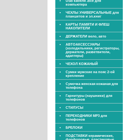
USB кабеля .Все для
компьютера
ЧЕХЛЫ УНИВЕРСАЛЬНЫЕ для
планшетов и эл.книг
КАРТЫ ПАМЯТИ И ФЛЕШ
НАКОПИТЕЛИ
ДЕРЖАТЕЛИ вело, авто
АВТОАКСЕССУАРЫ
(холодильники, регистраторы,
держатели, разветвители,
адаптеры)
ЧЕХОЛ КОЖАНЫЙ
Сумки мужские на пояс 2-ой
крепление
Сумочка женская кожаная для
телефона
Гарнитуры (наушники) для
телефонов
СТИЛУСЫ
ПЕРЕХОДНИКИ МР3 для
телефонов
БРЕЛОКИ
ПОДСТАВКИ керамические,
фарфоровые, пластиковые,