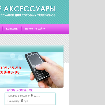
Контакты
Поиск по сайту
-305-55-58
208-08-08
Моя корзина:
0
шт.
Товаров в корзине:
0
На сумму:
руб.